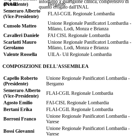
infortunio a guarigione clinica, comprensivo di
INAIL
(Presidente)
Bergamo
quanto erogato dall'INAL
Semeraro Alberto
FLAI-CGIL Regionale Lombardia
(Vice-Presidente)
Unione Regionale Panificatori Lombardia -
Cunsolo Matteo
Milano, Lodi, Monza e Brianza
Cavalleri Daniele
FAI CISL Regionale Lombardia
Scarlatti Mauro
Unione Regionale Panificatori Lombardia -
Gerolamo
Milano, Lodi, Monza e Brianza
Valente Rossella
UILA- Uil Regionale Lombardia
COMPOSIZIONE DELL'ASSEMBLEA
Capello Roberto
Unione Regionale Panificatori Lombardia -
(Presidente)
Bergamo
Semeraro Alberto
FLAI-CGIL Regionale Lombardia
(Vice-Presidente)
Agosto Emilio
FAI-CISL Regionale Lombardia
Bertani Erika
FLAI-CGIL Regionale Lombardia
Unione Regionale Panificatori Lombardia -
Borroni Franco
Varese
Unione Regionale Panificatori Lombardia -
Bossi Giovanni
Varese