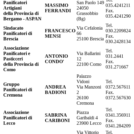
Panificatori
San Paolo 149
MASSIMO
035.4241211
Artigiani
24050
FERRANDI
Fax.
della Provincia di
Grassobbio
035.4241290
Bergamo - ASPAN
(Bg)
Tel.
Sindacato
Via Cefalonia
FRANCESCO
030.2209824
Panificatori di
66
MENSI
Fax.
Brescia
25100 Brescia
030.2428134
Associazione
Tel.
Panificatori e
Via Ballarini
ANTONIO
031.2441
Pasticceri
12
CONDO'
Fax.
della Provincia di
22100 Como
031.271667
Como
Palazzo
Vidoni
Tel.
Gruppo
ANDREA
Via Manzoni
0372.567611
Panificatori di
BADIONI
2
Fax.
Cremona
26100
0372.567630
Cremona
Tel.
Associazione
Piazza
SABRINA
0341.356911
Panificatori di
Garibaldi 4
CARIBONI
Fax.
Lecco
23900 Lecco
0341.284209
Via Vittorio
Tel.