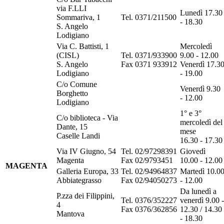
via F.LLI
Lunedì 17.30
Sommariva, 1
Tel. 0371/211500
- 18.30
S. Angelo
Lodigiano
Via C. Battisti, 1
Mercoledì
(CISL)
Tel. 0371/933900
9.00 - 12.00
S. Angelo
Fax 0371 933912
Venerdì 17.3
Lodigiano
- 19.00
C/o Comune
Venerdì 9.30
Borghetto
- 12.00
Lodigiano
1° e 3°
C/o biblioteca - Via
mercoledì del
Dante, 15
mese
Caselle Landi
16.30 - 17.30
Via IV Giugno, 54
Tel. 02/97298391
Giovedì
Magenta
Fax 02/9793451
10.00 - 12.00
MAGENTA
Galleria Europa, 33
Tel. 02/94964837
Martedì 10.0
Abbiategrasso
Fax 02/94050273
- 12.00
Da lunedì a
P.zza dei Filippini,
Tel. 0376/352227
venerdì 9.00 -
4
Fax 0376/362856
12.30 / 14.30
Mantova
- 18.30