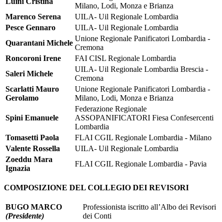
Luini Cristina
Milano, Lodi, Monza e Brianza
Marenco Serena
UILA- Uil Regionale Lombardia
Pesce Gennaro
UILA- Uil Regionale Lombardia
Unione Regionale Panificatori Lombardia -
Quarantani Michele
Cremona
Roncoroni Irene
FAI CISL Regionale Lombardia
UILA- Uil Regionale Lombardia Brescia -
Saleri Michele
Cremona
Scarlatti Mauro
Unione Regionale Panificatori Lombardia -
Gerolamo
Milano, Lodi, Monza e Brianza
Federazione Regionale
Spini Emanuele
ASSOPANIFICATORI Fiesa Confesercenti
Lombardia
Tomasetti Paola
FLAI CGIL Regionale Lombardia - Milano
Valente Rossella
UILA- Uil Regionale Lombardia
Zoeddu Mara
FLAI CGIL Regionale Lombardia - Pavia
Ignazia
COMPOSIZIONE DEL COLLEGIO DEI REVISORI
BUGO MARCO
Professionista iscritto all’Albo dei Revisori
(Presidente)
dei Conti