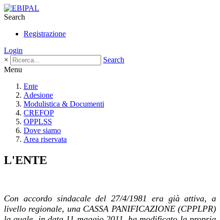
Search
Registrazione
Login
×
Search
Menu
Ente
Adesione
Modulistica & Documenti
CREFOP
OPPLSS
Dove siamo
Area riservata
L'ENTE
Con
accordo sindacale del 27/4/1981
era già attiva, a
livello regionale, una CASSA PANIFICAZIONE (CPPLPR)
la quale, in data 11 maggio 2011, ha modificato la propria