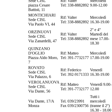
Sede CISL
Rif: Valter
Mercoledì
piazza Cesare
Tel: 338-8882892
9.00-12.00
Battisti, 11
MONTICHIARI
Rif: Valter
Mercoledì
Sede CISL
Tel: 338-8882892
16.30-19.00
Via Paolo VI, 44
2° e 4°
ORZINUOVI
Rif: Valter
Martedì del
Sede CISL
Tel: 338-8882892
mese 17.00-
Via Zanardelli, 47
18.30
QUINZANO
D'OGLIO
Rif: Matteo
Mercoledì
Piazza Aldo Moro,
Tel: 391-7732177
17.00-19.00
7
ROVATO
Rif: Federico
Venerdì
Sede CISL
Tel: 392-9171333
16.30-19.00
Via Palazzo, 6
VEROLANUOVA
Rif: Matteo
Venerdì 9.00-
Sede CISL
Tel: 391-7732177
12.00
Via Dante, 56
Tutti i
Via Dante, 17/A
Tel. 039/23991
mercoledì
Monza
Fax 039/2300756
(tranne il 2°)
16.30 - 18.00