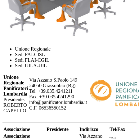
Unione Regionale
Sedi FAI-CISL
Sedi FLAI-CGIL
Sedi UILA-UIL
Unione
Via Azzano S.Paolo 149
Regionale
24050 Grassobbio (Bg)
Panificatori
Tel. +39.035.4241211
Lombardia
Fax. +39.035.4241290
Presidente:
info@panificatorilombardia.it
ROBERTO
C.F. 06536550152
CAPELLO
Associazione
Presidente
Indirizzo
Tel/Fax
Associazione
Via Azzano
Tel.