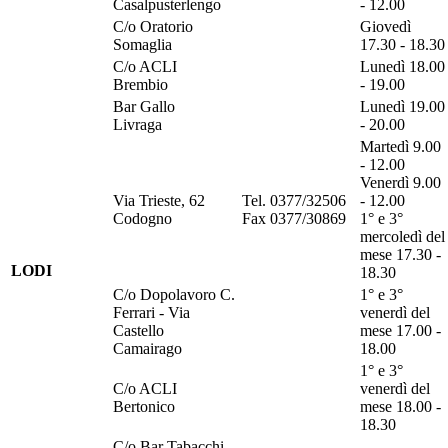
Casalpusterlengo
- 12.00
C/o Oratorio
Giovedì
Somaglia
17.30 - 18.30
C/o ACLI
Lunedì 18.00
Brembio
- 19.00
Bar Gallo
Lunedì 19.00
Livraga
- 20.00
Martedì 9.00
- 12.00
Venerdì 9.00
Via Trieste, 62
Tel. 0377/32506
- 12.00
Codogno
Fax 0377/30869
1° e 3°
mercoledì del
mese 17.30 -
LODI
18.30
C/o Dopolavoro C.
1° e 3°
Ferrari - Via
venerdì del
Castello
mese 17.00 -
Camairago
18.00
1° e 3°
C/o ACLI
venerdì del
Bertonico
mese 18.00 -
18.30
C/o Bar Tabacchi