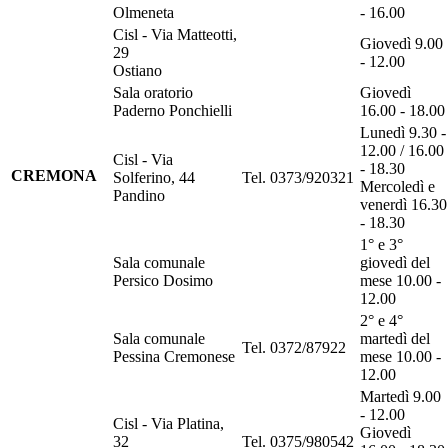
Olmeneta
- 16.00
Cisl - Via Matteotti,
Giovedì 9.00
29
- 12.00
Ostiano
Sala oratorio
Giovedì
Paderno Ponchielli
16.00 - 18.00
Lunedì 9.30 -
12.00 / 16.00
Cisl - Via
- 18.30
CREMONA
Solferino, 44
Tel. 0373/920321
Mercoledì e
Pandino
venerdì 16.30
- 18.30
1° e 3°
Sala comunale
giovedì del
Persico Dosimo
mese 10.00 -
12.00
2° e 4°
Sala comunale
martedì del
Tel. 0372/87922
Pessina Cremonese
mese 10.00 -
12.00
Martedì 9.00
- 12.00
Cisl - Via Platina,
Giovedì
32
Tel. 0375/980542