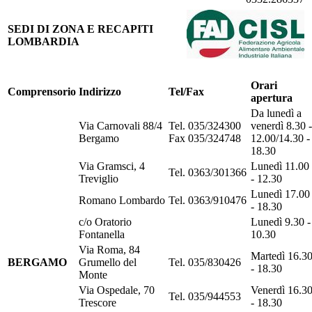
SEDI DI ZONA E RECAPITI
LOMBARDIA
Orari
Comprensorio
Indirizzo
Tel/Fax
apertura
Da lunedì a
Via Carnovali 88/4
Tel. 035/324300
venerdì 8.30 -
Bergamo
Fax 035/324748
12.00/14.30 -
18.30
Via Gramsci, 4
Lunedì 11.00
Tel. 0363/301366
Treviglio
- 12.30
Lunedì 17.00
Romano Lombardo
Tel. 0363/910476
- 18.30
c/o Oratorio
Lunedì 9.30 -
Fontanella
10.30
Via Roma, 84
Martedì 16.3
BERGAMO
Grumello del
Tel. 035/830426
- 18.30
Monte
Via Ospedale, 70
Venerdì 16.3
Tel. 035/944553
Trescore
- 18.30