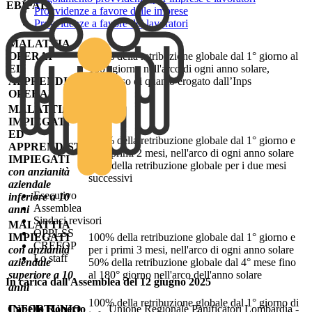
EBIPAL)
.
Provvidenze a favore delle imprese
Provvidenze a favore dei lavoratori
MALATTIA
OPERAI
100% della retribuzione globale dal 1° giorno al
ED
180° giorno nell'arco di ogni anno solare,
APPRENDISTI
compreso di quanto erogato dall’Inps
OPERAI
MALATTIA
IMPIEGATI
ED
100% della retribuzione globale dal 1° giorno e
APPRENDISTI
per i primi 2 mesi, nell'arco di ogni anno solare
IMPIEGATI
50% della retribuzione globale per i due mesi
con anzianità
successivi
aziendale
Esecutivo
inferiore a 10
Assemblea
anni
Sindaci revisori
MALATTIA
OPPLSS
IMPIEGATI
100% della retribuzione globale dal 1° giorno e
CREFOP
con anzianità
per i primi 3 mesi, nell'arco di ogni anno solare
Lo staff
aziendale
50% della retribuzione globale dal 4° mese fino
superiore a 10
al 180° giorno nell'arco dell'anno solare
In carica dall'Assemblea del 12 giugno 2025
anni
100% della retribuzione globale dal 1° giorno di
INFORTUNIO
Capello Roberto
Unione Regionale Panificatori Lombardia -