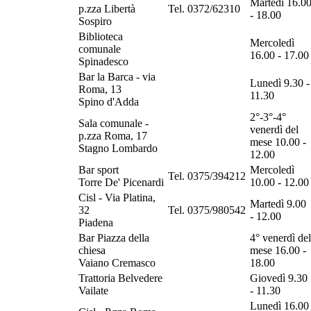
Martedì 16.0
p.zza Libertà
Tel. 0372/62310
- 18.00
Sospiro
Biblioteca
Mercoledì
comunale
16.00 - 17.00
Spinadesco
Bar la Barca - via
Lunedì 9.30 -
Roma, 13
11.30
Spino d'Adda
2°-3°-4°
Sala comunale -
venerdì del
p.zza Roma, 17
mese 10.00 -
Stagno Lombardo
12.00
Bar sport
Mercoledì
Tel. 0375/394212
Torre De' Picenardi
10.00 - 12.00
Cisl - Via Platina,
Martedì 9.00
32
Tel. 0375/980542
- 12.00
Piadena
Bar Piazza della
4° venerdì del
chiesa
mese 16.00 -
Vaiano Cremasco
18.00
Trattoria Belvedere
Giovedì 9.30
Vailate
- 11.30
Lunedì 16.00