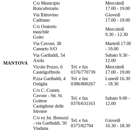
C/o Municipio
Mercoledì
Roncaferrario
17.00 - 19.00
Via Ritrovino
Giovedì
Cadriano
17.00 - 19.00
C/o Oratorio
Mercoledì
maschile
9.30 - 12.30
Goito
Via Cavour, 38
Martedì 17.0
Canneto S/O
- 19.00
Via Garibaldi, 54
Sabato 9.30 -
Asola
12.00
MANTOVA
Vicolo Pozzo, 6
Tel. e fax
Mercoledì
Castelgoffredo
0376/770739
17.00 - 19.00
P.zza Garibaldi, 4
Tel. e fax
Lunedì 16.30
Ostiglia
0386/800267
- 18.30
C/o C. Comm.
Cavour - Str. St.
Tel. e fax
Sabato 9.00 -
Goitese
0376/631163
12.00
Castiglione delle
Stiviere
C/o ex Ist. Benozzi
Tel. e fax
Giovedì
- via Garibaldi, 50
0375/82794
16.30 - 18.30
Viadana