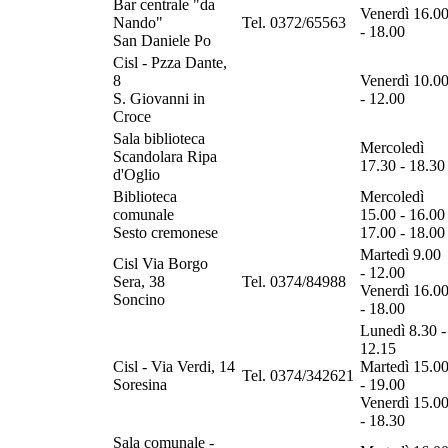
Bar centrale "da
Venerdì 16.0
Nando"
Tel. 0372/65563
- 18.00
San Daniele Po
Cisl - Pzza Dante,
8
Venerdì 10.0
S. Giovanni in
- 12.00
Croce
Sala biblioteca
Mercoledì
Scandolara Ripa
17.30 - 18.30
d'Oglio
Biblioteca
Mercoledì
comunale
15.00 - 16.00
Sesto cremonese
17.00 - 18.00
Martedì 9.00
Cisl Via Borgo
- 12.00
Sera, 38
Tel. 0374/84988
Venerdì 16.0
Soncino
- 18.00
Lunedì 8.30 -
12.15
Cisl - Via Verdi, 14
Martedì 15.0
Tel. 0374/342621
Soresina
- 19.00
Venerdì 15.0
- 18.30
Sala comunale -