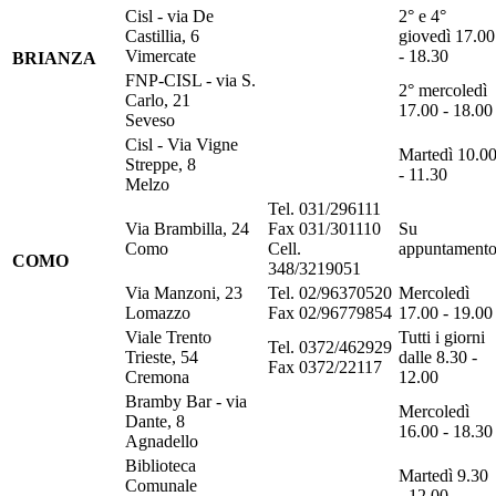
Cisl - via De
2° e 4°
Castillia, 6
giovedì 17.00
Vimercate
- 18.30
BRIANZA
FNP-CISL - via S.
2° mercoledì
Carlo, 21
17.00 - 18.00
Seveso
Cisl - Via Vigne
Martedì 10.0
Streppe, 8
- 11.30
Melzo
Tel. 031/296111
Via Brambilla, 24
Fax 031/301110
Su
Como
Cell.
appuntament
COMO
348/3219051
Via Manzoni, 23
Tel. 02/96370520
Mercoledì
Lomazzo
Fax 02/96779854
17.00 - 19.00
Viale Trento
Tutti i giorni
Tel. 0372/462929
Trieste, 54
dalle 8.30 -
Fax 0372/22117
Cremona
12.00
Bramby Bar - via
Mercoledì
Dante, 8
16.00 - 18.30
Agnadello
Biblioteca
Martedì 9.30
Comunale
- 12.00