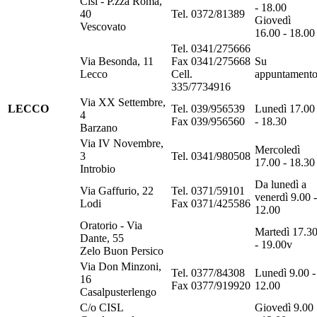
Cisl - P.zza Roma,
- 18.00
40
Tel. 0372/81389
Giovedì
Vescovato
16.00 - 18.00
Tel. 0341/275666
Via Besonda, 11
Fax 0341/275668
Su
Lecco
Cell.
appuntament
335/7734916
Via XX Settembre,
LECCO
Tel. 039/956539
Lunedì 17.00
4
Fax 039/956560
- 18.30
Barzano
Via IV Novembre,
Mercoledì
3
Tel. 0341/980508
17.00 - 18.30
Introbio
Da lunedì a
Via Gaffurio, 22
Tel. 0371/59101
venerdì 9.00 -
Lodi
Fax 0371/425586
12.00
Oratorio - Via
Martedì 17.3
Dante, 55
- 19.00v
Zelo Buon Persico
Via Don Minzoni,
Tel. 0377/84308
Lunedì 9.00 -
16
Fax 0377/919920
12.00
Casalpusterlengo
C/o CISL
Giovedì 9.00