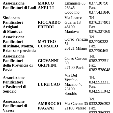
Associazione
MARCO
Emanuele 83
0377.30750
Panificatori di Lodi
ANELLI
26845
Fax.
Codogno
0377.431846
Sindacato
Via Learco
Tel.
Panificatori
RICCARDO
Guerra 13
0376.317901
Artigiani
FREDDI
46100
Fax.
di Mantova
Mantova
0376.327369
Associazione
Tel.
Corso Venezia
Panificatori
MATTEO
02.7750322
51
di Milano, Monza,
CUNSOLO
Fax.
20121 Milano
Brianza e provincia
02.7750465
Associazione
Tel.
Corso Cavour
Panificatori
GIOVANNI
0382.372511
30
della Provincia di
GRIFFINI
Fax.
27100 Pavia
Pavia
0382.538048
Via Del
Associazione
Tel.
Vecchio
Panificatori
0342.533311
LUIGI CAO
Macello 4c
e Pasticceri di
Fax.
23100
Sondrio
0342.511042
Sondrio
Tel.
Associazione
AMBROGIO
Via Cavour 35
0332.286392
Panificatori di
PAGANI
21100 Varese
Fax.
Varese
0332.286337