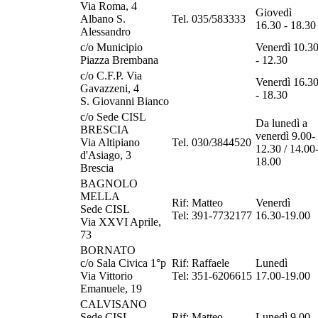
Via Roma, 4
Giovedì
Albano S.
Tel. 035/583333
16.30 - 18.30
Alessandro
c/o Municipio
Venerdì 10.3
Piazza Brembana
- 12.30
c/o C.F.P. Via
Venerdì 16.3
Gavazzeni, 4
- 18.30
S. Giovanni Bianco
c/o Sede CISL
Da lunedì a
BRESCIA
venerdì 9.00-
Via Altipiano
Tel. 030/3844520
12.30 / 14.00
d'Asiago, 3
18.00
Brescia
BAGNOLO
MELLA
Rif: Matteo
Venerdì
Sede CISL
Tel: 391-7732177
16.30-19.00
Via XXVI Aprile,
73
BORNATO
c/o Sala Civica 1°p
Rif: Raffaele
Lunedì
Via Vittorio
Tel: 351-6206615
17.00-19.00
Emanuele, 19
CALVISANO
Sede CISL
Rif: Matteo
Lunedì 9.00-