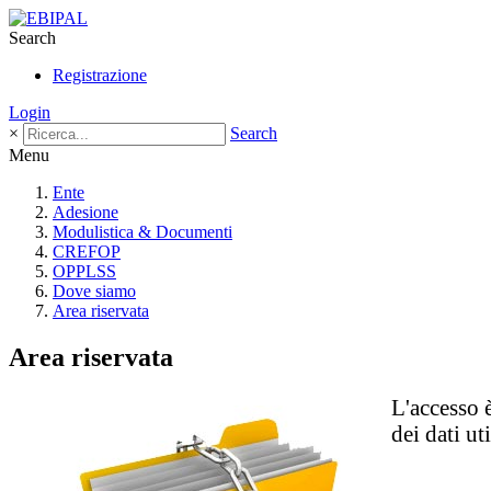
Search
Registrazione
Login
×
Search
Menu
Ente
Adesione
Modulistica & Documenti
CREFOP
OPPLSS
Dove siamo
Area riservata
Area riservata
L'accesso è
dei dati u