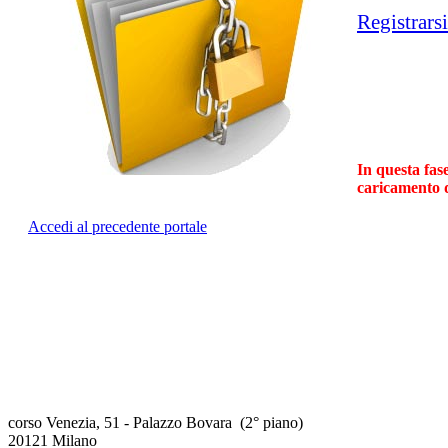
Registrarsi
In questa fas
caricamento 
Accedi al precedente portale
EBIPAL
Ente Bilaterale Regionale Lombardia
della Panificazione ed attività affini
corso Venezia, 51 - Palazzo Bovara (2° piano)
20121 Milano