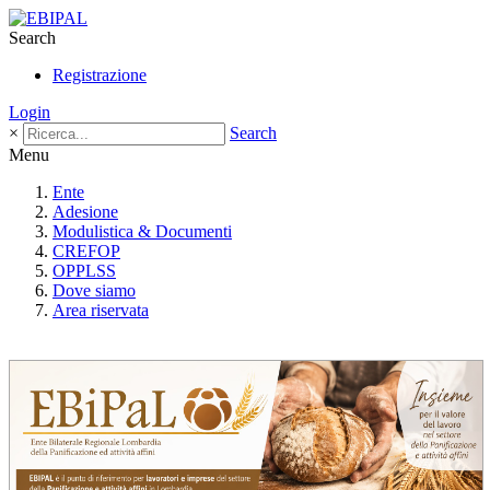
Search
Registrazione
Login
×
Search
Menu
Ente
Adesione
Modulistica & Documenti
CREFOP
OPPLSS
Dove siamo
Area riservata